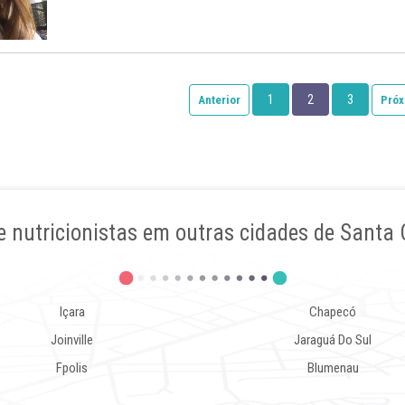
1
2
3
Anterior
Próx
e nutricionistas em outras cidades de Santa 
Içara
Chapecó
Joinville
Jaraguá Do Sul
Fpolis
Blumenau