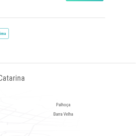
ima
Catarina
Palhoça
Barra Velha