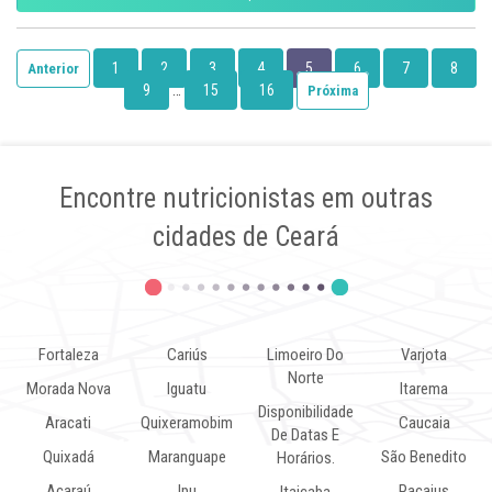
1
2
3
4
5
6
7
8
Anterior
9
…
15
16
Próxima
Encontre nutricionistas em outras
cidades de Ceará
Fortaleza
Cariús
Limoeiro Do
Varjota
Norte
Morada Nova
Iguatu
Itarema
Disponibilidade
Aracati
Quixeramobim
Caucaia
De Datas E
Quixadá
Maranguape
São Benedito
Horários.
Acaraú
Ipu
Pacajus
Itaiçaba