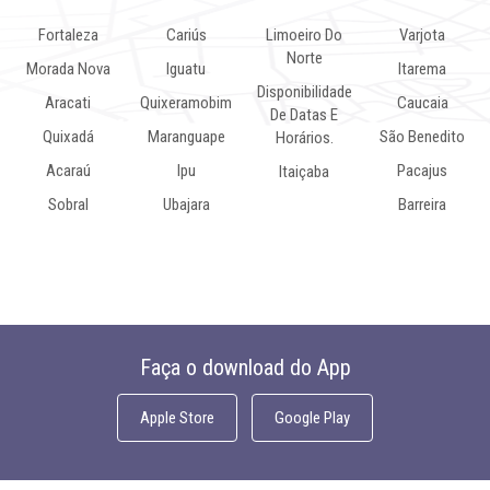
Fortaleza
Cariús
Limoeiro Do
Varjota
Norte
Morada Nova
Iguatu
Itarema
Disponibilidade
Aracati
Quixeramobim
Caucaia
De Datas E
Quixadá
Maranguape
São Benedito
Horários.
Acaraú
Ipu
Pacajus
Itaiçaba
Sobral
Ubajara
Barreira
Faça o download do App
Apple Store
Google Play