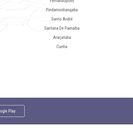
Fernandópolis
Pindamonhangaba
Santo André
Santana De Parnaíba
Araçatuba
Cunha
gle Play