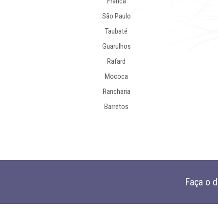
Franca
São Paulo
Taubaté
Guarulhos
Rafard
Mococa
Rancharia
Barretos
Faça o 