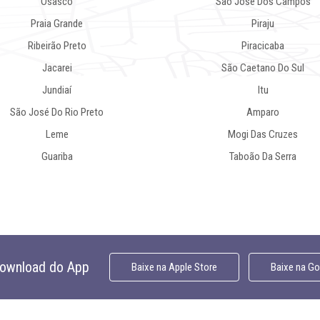
Osasco
São José Dos Campos
Praia Grande
Piraju
Ribeirão Preto
Piracicaba
Jacarei
São Caetano Do Sul
Jundiaí
Itu
São José Do Rio Preto
Amparo
Leme
Mogi Das Cruzes
Guariba
Taboão Da Serra
download do App
Baixe na
Apple Store
Baixe na
Goo