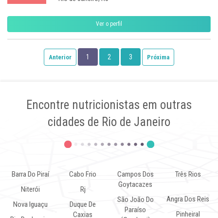
Ver o perfil
1
2
3
Anterior
Próxima
Encontre nutricionistas em outras
cidades de Rio de Janeiro
Barra Do Piraí
Cabo Frio
Campos Dos
Três Rios
Goytacazes
Niterói
Rj
Angra Dos Reis
São João Do
Nova Iguaçu
Duque De
Paraíso
Pinheiral
Caxias