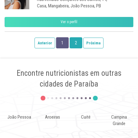
Casa, Mangabeira, João Pessoa, PB
Ver o perfil
1
2
Anterior
Próxima
Encontre nutricionistas em outras
cidades de Paraíba
João Pessoa
Aroeiras
Cuité
Campina
Grande